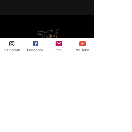
Instagram
Facebook
Email
YouTube
Promovendo arte, cultura e
emoção por todo o Brasil!
Sobre
Eventos
Contatos
Política de Privacidade
© Copyright 2026 • Todos os Direitos Reservados •
Coral Vozes de Santa Catarina