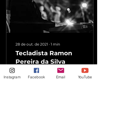
28 de out. de 2021
∙
1
min
Tecladista Ramon
Pereira da Silva
Responsável pelos
Instagram
Facebook
Email
YouTube
arranjos e
acompanhamento ao
teclado, trazendo
sensibilidade a cada
apresentação.
12
0
1