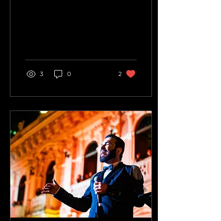
Iguaçu
3
0
2