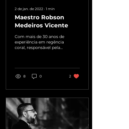
2 de jan. de 2022
∙
1
min
Maestro Robson
Medeiros Vicente
Com mais de 30 anos de
experiência em regência
coral, responsável pela
direção artística e
musical do coral.
8
0
2