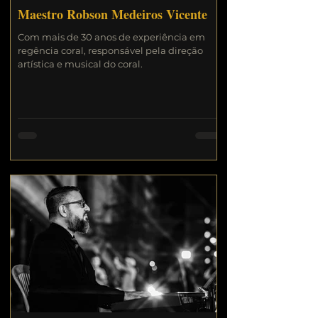
Maestro Robson Medeiros Vicente
Com mais de 30 anos de experiência em
regência coral, responsável pela direção
artística e musical do coral.