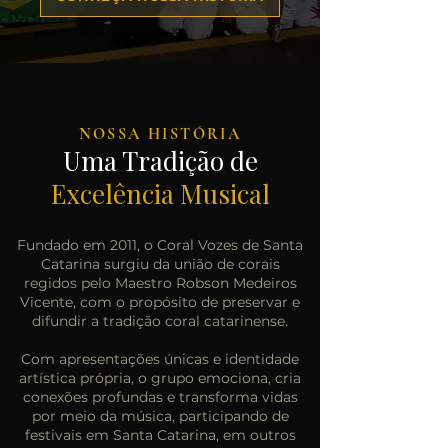
NOSSA HISTÓRIA
Uma Tradição de
Excelência Musical
Fundado em 2011, o Coral Vozes de Santa
Catarina surgiu da união de corais
regidos pelo Maestro Robson Medeiros
Vicente, com o propósito de preservar e
difundir a tradição coral catarinense.
Com apresentações únicas e identidade
artística própria, o grupo emociona, cria
conexões profundas e transforma vidas
por meio da música, participando de
festivais em Santa Catarina, em outros