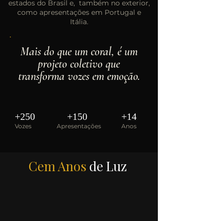
estados do Brasil e, também no exterior,
como apresentações em Portugal e
Itália.
Mais do que um coral, é um
projeto coletivo que
transforma vozes em emoção.
+250
+150
+14
Vozes
Apresentações
Anos
Cem Anos
de Luz