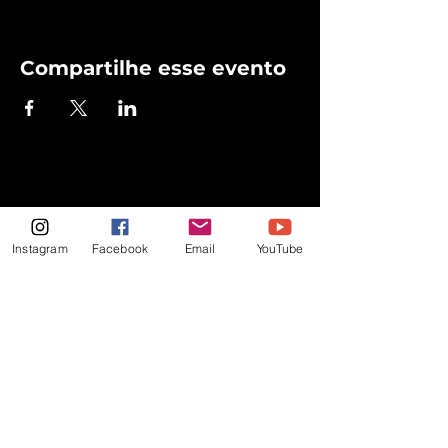
Compartilhe esse evento
Instagram
Facebook
Email
YouTube
Promovendo arte, cultura e
emoção por todo o Brasil!
Sobre
Eventos
Contatos
Política de Privacidade