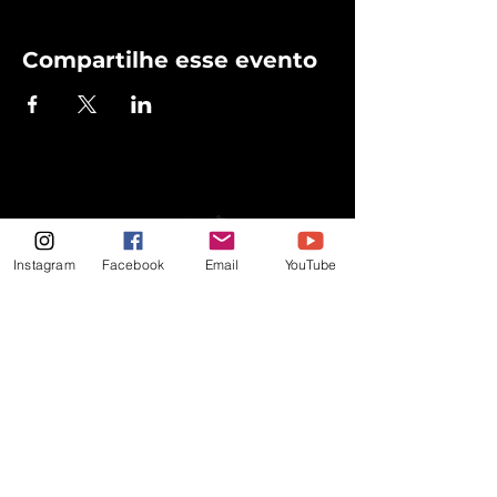
Compartilhe esse evento
Instagram
Facebook
Email
YouTube
Promovendo arte, cultura e
emoção por todo o Brasil!
Sobre
Eventos
Contatos
Política de Privacidade