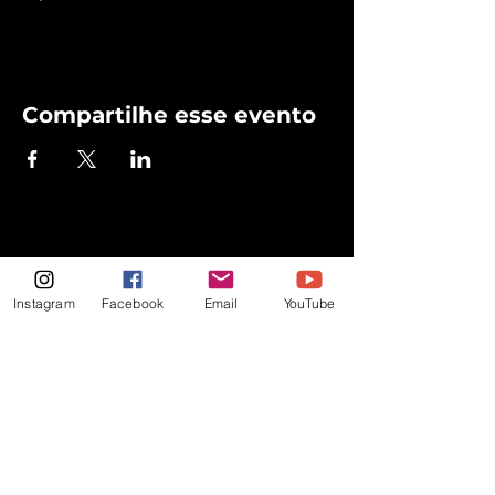
Compartilhe esse evento
Instagram
Facebook
Email
YouTube
Promovendo arte, cultura e
emoção por todo o Brasil!
Sobre
Eventos
Contatos