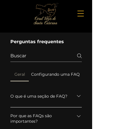
Perguntas frequentes
Geral
Configurando uma FAQ
O que é uma seção de FAQ?
Uma seção de FAQ pode ser usada
para responder rapidamente a
Por que as FAQs são
importantes?
perguntas comuns sobre seu