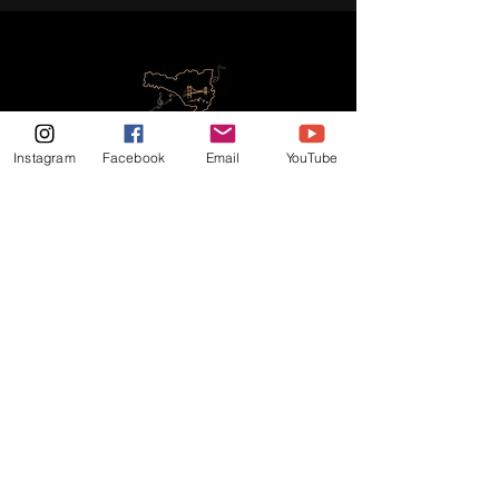
Instagram
Facebook
Email
YouTube
Promovendo arte, cultura e
emoção por todo o Brasil!
Sobre
Eventos
Contatos
Política de Privacidade
© Copyright 2026 • Todos os Direitos Reservados •
Coral Vozes de Santa Catarina
Parceiro de Tecnologia: