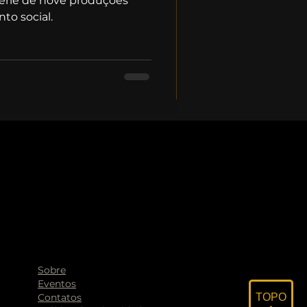
érie de nove produções
to social.
Sobre
Eventos
Contatos
TOPO