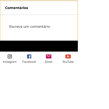
Comentários
Escreva um comentário
Instagram
Facebook
Email
YouTube
Promovendo arte, cultura e
emoção por todo o Brasil!
Sobre
Eventos
Contatos
Política de Privacidade