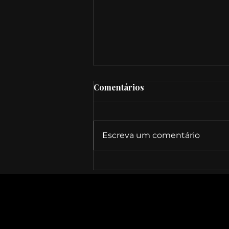
Comentários
Escreva um comentário
07/12 • Angelina - Oratório
de Fátima e Natividade