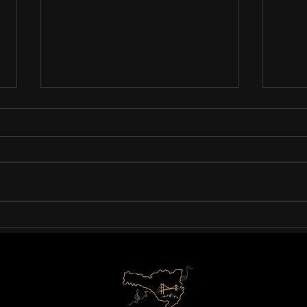
08/12 • Santo Amaro da
11/1
Imperatriz - Oratório
Flor
Natividade
Apre