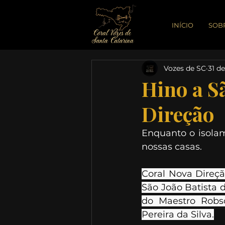
INÍCIO
SOB
Vozes de SC
31 de
Hino a Sã
Direção
Enquanto o isolam
nossas casas. 
Coral Nova Direçã
São João Batista 
do Maestro Robs
Pereira da Silva.