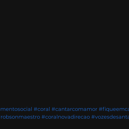
amentosocial
#coral
#cantarcomamor
#fiqueemc
robsonmaestro
#coralnovadirecao
#vozesdesanta