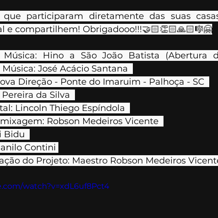
 que participaram diretamente das suas casas
l e compartilhem! Obrigadooo!!!🤝🏻👏🏻🙏🏻🎼🤗
Música: Hino a São João Batista (Abertura d
e Música: José Acácio Santana  
Nova Direção - Ponte do Imaruim - Palhoça - SC  
Pereira da Silva  
al: Lincoln Thiego Espíndola  
 mixagem: Robson Medeiros Vicente  
 Bidu  
anilo Contini 
zação do Projeto: Maestro Robson Medeiros Vicent
e.com/watch?v=xdL6uf8Pct4