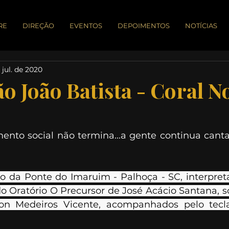
RE
DIREÇÃO
EVENTOS
DEPOIMENTOS
NOTÍCIAS
 jul. de 2020
o João Batista - Coral N
ento social não termina...a gente continua canta
o da Ponte do Imaruim - Palhoça - SC, interpret
do Oratório O Precursor de José Acácio Santana, s
on Medeiros Vicente, acompanhados pelo tecl