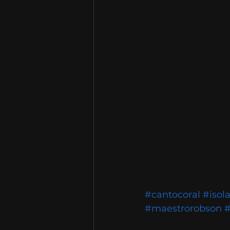
#cantocoral
#isol
#maestrorobson
#