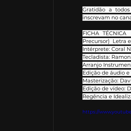
Gratidão a todos
inscrevam no cana
FICHA TÉCNICA  
Precursor)  Letra 
Intérprete: Coral 
Tecladista: Ramon 
Arranjo Instrument
Edição de áudio e
Masterização: Davi
Edição de vídeo: D
Regência e Ideali
https://www.youtub