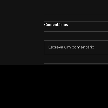
Comentários
Escreva um comentário
Música que Cura