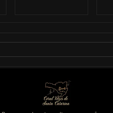
Dia das Mães!
Live
Outu