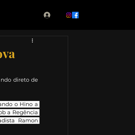
ova
ndo direto de 
ando o Hino a 
ob a Regência 
adista Ramon 