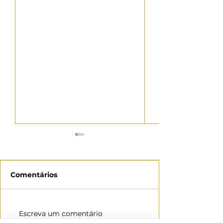
Comentários
14/10 - Outubro Rosa -
21/10 - Outubr
Escreva um comentário